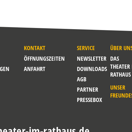
KONTAKT
SERVICE
ÜBER UN
ÖFFNUNGSZEITEN
NEWSLETTER
DAS
THEATER
GEN
ANFAHRT
DOWNLOADS
RATHAUS
AGB
UNSER
PARTNER
FREUNDE
PRESSEBOX
eater-im-rathaus.de