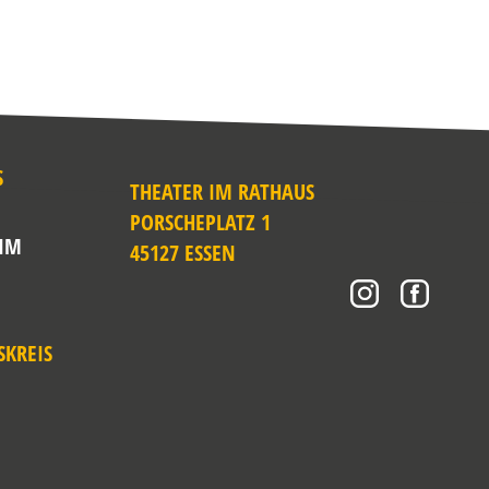
S
THEATER IM RATHAUS
PORSCHEPLATZ 1
 IM
45127 ESSEN
SKREIS