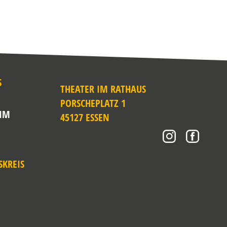
S
THEATER IM RATHAUS
PORSCHEPLATZ 1
 IM
45127 ESSEN
SKREIS