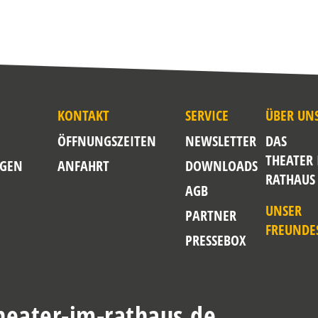
KONTAKT
SERVICE
ÜBER UN
ÖFFNUNGSZEITEN
NEWSLETTER
DAS
THEATER
GEN
ANFAHRT
DOWNLOADS
RATHAUS
AGB
UNSER
PARTNER
FREUNDE
PRESSEBOX
eater-im-rathaus.de